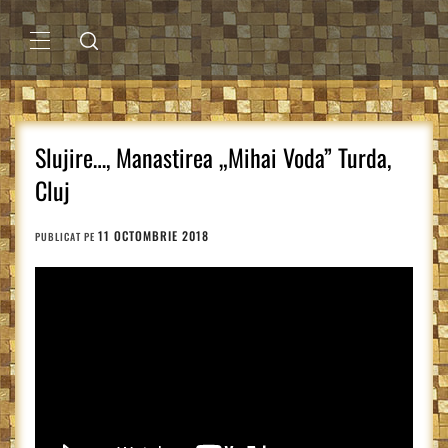
Sari
la
conținut
MENIU
PRINCIPAL
Slujire…, Manastirea „Mihai Voda” Turda,
Cluj
11 OCTOMBRIE 2018
PUBLICAT PE