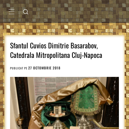
Sari
la
conținut
MENIU
PRINCIPAL
Sfantul Cuvios Dimitrie Basarabov,
Catedrala Mitropolitana Cluj-Napoca
27 OCTOMBRIE 2018
PUBLICAT PE