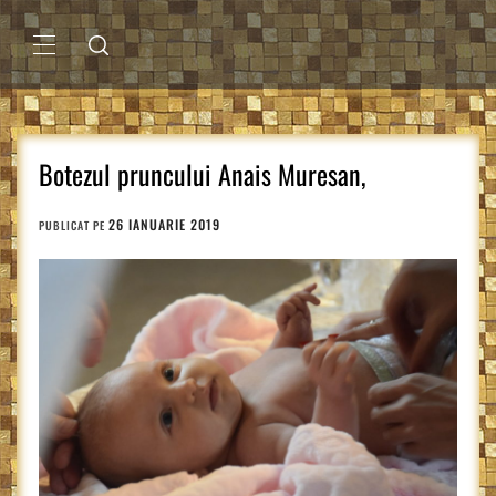
Sari
la
conținut
MENIU
PRINCIPAL
Botezul pruncului Anais Muresan,
26 IANUARIE 2019
PUBLICAT PE