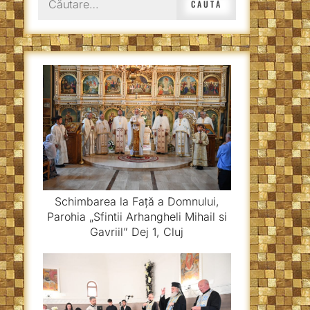
după:
Schimbarea la Față a Domnului,
Parohia „Sfintii Arhangheli Mihail si
Gavriil” Dej 1, Cluj