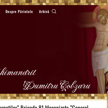
Despre Părintele
Arhivă
arpatilor” Brigada 81 Mecanizata ”General