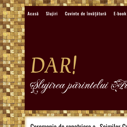
Sari
la
Acasă
Slujiri
Cuvinte de învățătură
E-book
conținut
Ceremonia de repatriere a „Soimilor C