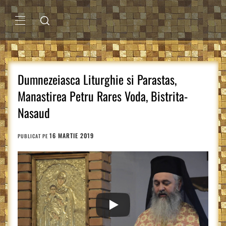
Sari
la
conținut
MENIU
PRINCIPAL
Dumnezeiasca Liturghie si Parastas,
Manastirea Petru Rares Voda, Bistrita-
Nasaud
16 MARTIE 2019
PUBLICAT PE