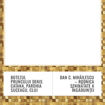
Navigare
BOTEZUL
DAN C. MIHĂILESCU
în
PRUNCULUI DENIS
– RODNICA
articole
CATANA, PAROHIA
SENINĂTATE A
SUCEAGU, CLUJ
ÎNGĂDUINȚEI