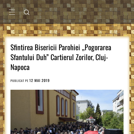
Sari
la
conținut
MENIU
PRINCIPAL
Sfintirea Bisericii Parohiei „Pogorarea
Sfantului Duh” Cartierul Zorilor, Cluj-
Napoca
12 MAI 2019
PUBLICAT PE