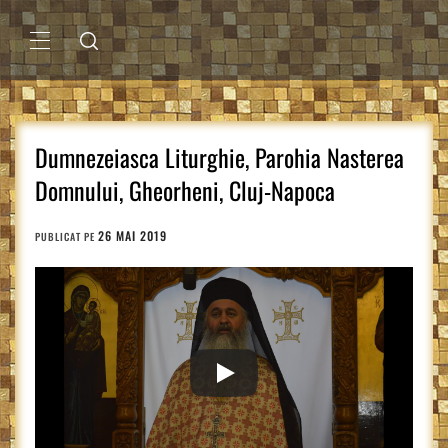
Sari
la
conținut
MENIU
PRINCIPAL
Dumnezeiasca Liturghie, Parohia Nasterea
Domnului, Gheorheni, Cluj-Napoca
26 MAI 2019
PUBLICAT PE