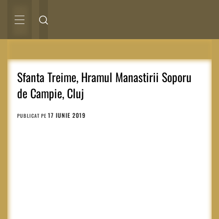
Sari
la
conținut
MENIU
PRINCIPAL
Sfanta Treime, Hramul Manastirii Soporu
de Campie, Cluj
17 IUNIE 2019
PUBLICAT PE