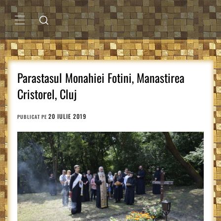
Sari
la
conținut
MENIU
PRINCIPAL
Parastasul Monahiei Fotini, Manastirea
Cristorel, Cluj
20 IULIE 2019
PUBLICAT PE