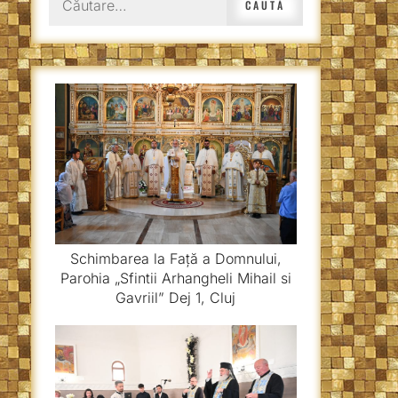
după:
Schimbarea la Față a Domnului,
Parohia „Sfintii Arhangheli Mihail si
Gavriil” Dej 1, Cluj