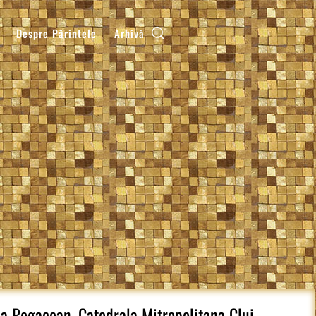
Despre Părintele
Arhivă
na Pogacean, Catedrala Mitropolitana Cluj-