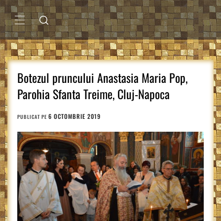
Sari
la
conținut
MENIU
PRINCIPAL
Botezul pruncului Anastasia Maria Pop,
Parohia Sfanta Treime, Cluj-Napoca
6 OCTOMBRIE 2019
PUBLICAT PE