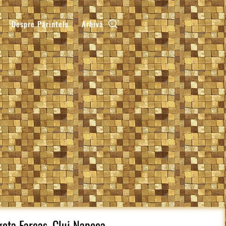
Despre Părintele
Arhivă
eta Farcaș, Cluj Napoca