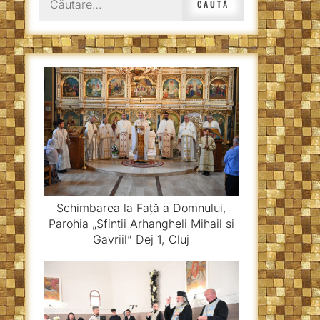
după:
Schimbarea la Față a Domnului,
Parohia „Sfintii Arhangheli Mihail si
Gavriil” Dej 1, Cluj