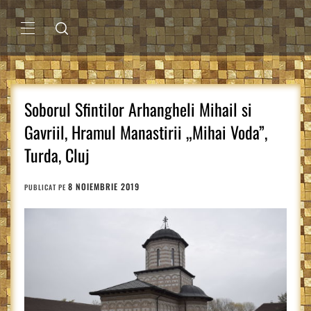
Sari
la
conținut
MENIU
PRINCIPAL
Soborul Sfintilor Arhangheli Mihail si
Gavriil, Hramul Manastirii „Mihai Voda”,
Turda, Cluj
8 NOIEMBRIE 2019
PUBLICAT PE