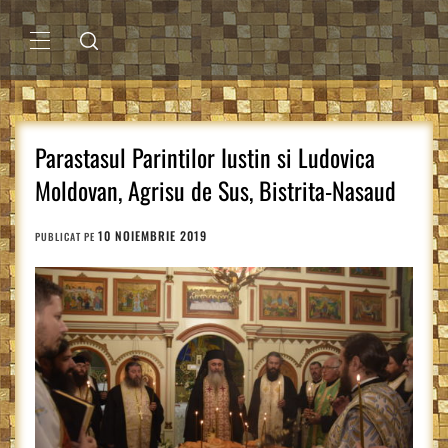
Sari
la
conținut
MENIU
PRINCIPAL
Parastasul Parintilor Iustin si Ludovica
Moldovan, Agrisu de Sus, Bistrita-Nasaud
10 NOIEMBRIE 2019
PUBLICAT PE