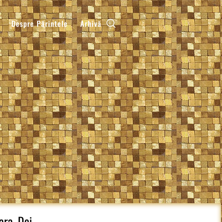
Despre Părintele
Arhivă
ara, Dej