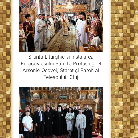
Sfânta Liturghie și Instalarea
Preacuviosului Părinte Protosinghel
Arsenie Osovei, Stareț și Paroh al
Feleacului, Cluj