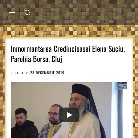
Sari
la
conținut
MENIU
PRINCIPAL
Inmormantarea Credincioasei Elena Suciu,
Parohia Borsa, Cluj
23 DECEMBRIE 2019
PUBLICAT PE