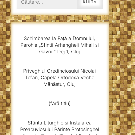
după:
Schimbarea la Față a Domnului,
Parohia „Sfintii Arhangheli Mihail si
Gavriil” Dej 1, Cluj
Priveghiul Credinciosului Nicolai
Tofan, Capela Ortodoxă Veche
Mănăștur, Cluj
(fără titlu)
Sfânta Liturghie și Instalarea
Preacuviosului Părinte Protosinghel