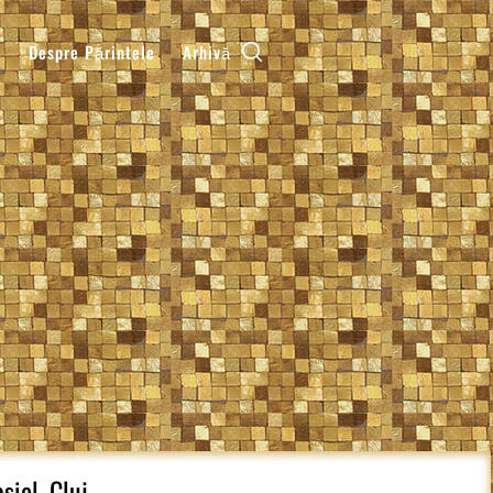
k
Despre Părintele
Arhivă
iel, Cluj