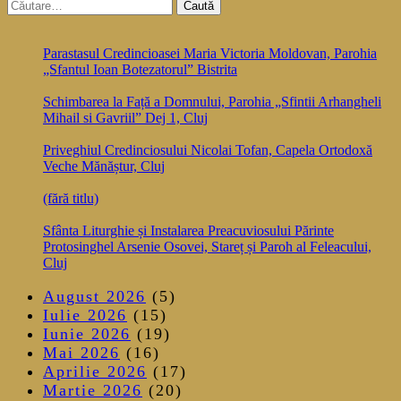
articole
Caută
după:
Parastasul Credincioasei Maria Victoria Moldovan, Parohia
„Sfantul Ioan Botezatorul” Bistrita
Schimbarea la Față a Domnului, Parohia „Sfintii Arhangheli
Mihail si Gavriil” Dej 1, Cluj
Priveghiul Credinciosului Nicolai Tofan, Capela Ortodoxă
Veche Mănăștur, Cluj
(fără titlu)
Sfânta Liturghie și Instalarea Preacuviosului Părinte
Protosinghel Arsenie Osovei, Stareț și Paroh al Feleacului,
Cluj
August 2026
(5)
Iulie 2026
(15)
Iunie 2026
(19)
Mai 2026
(16)
Aprilie 2026
(17)
Martie 2026
(20)