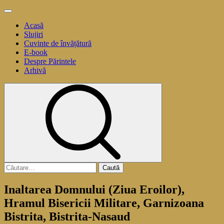
Sari
Meniu
la
principal
Acasă
conținut
Slujiri
Cuvinte de învățătură
E-book
Despre Părintele
Arhivă
Caută
după:
Inaltarea Domnului (Ziua Eroilor),
Hramul Bisericii Militare, Garnizoana
Bistrita, Bistrita-Nasaud