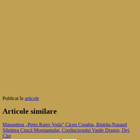
Publicat în
articole
Articole similare
Navigare
Manastirea „Petru Rares Voda” Ciceu Corabia, Bistrita-Nasaud
Sfintirea Crucii Mormantului, Credinciosului Vasile Dragos, Dej,
în
Cluj