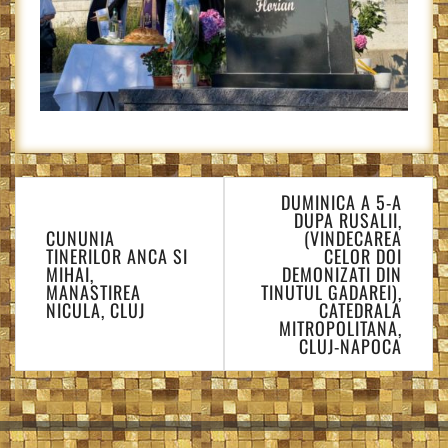
Navigare
DUMINICA A 5-A
în
DUPA RUSALII,
articole
CUNUNIA
(VINDECAREA
TINERILOR ANCA SI
CELOR DOI
MIHAI,
DEMONIZATI DIN
MANASTIREA
TINUTUL GADAREI),
NICULA, CLUJ
CATEDRALA
MITROPOLITANA,
CLUJ-NAPOCA