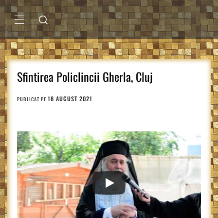
Sari
la
conținut
MENIU
PRINCIPAL
Sfintirea Policlincii Gherla, Cluj
16 AUGUST 2021
PUBLICAT PE