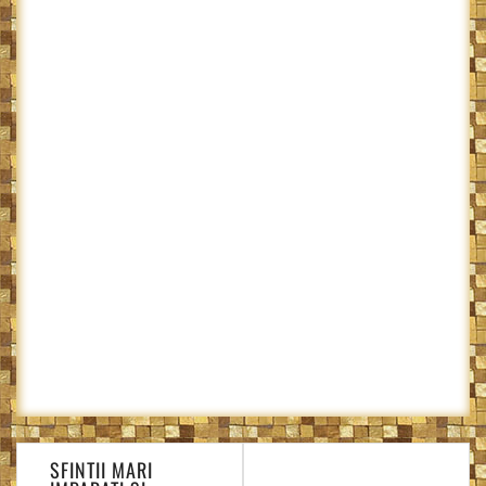
Navigare
SFINTII MARI
în