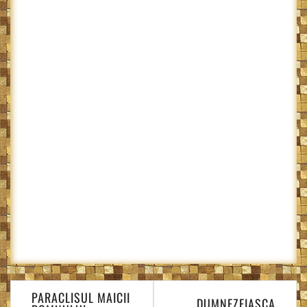
Navigare
PARACLISUL MAICII
în
DUMNEZEIASCA