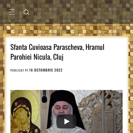
Sari
la
conținut
MENIU
PRINCIPAL
Sfanta Cuvioasa Parascheva, Hramul
Parohiei Nicula, Cluj
16 OCTOMBRIE 2022
PUBLICAT PE