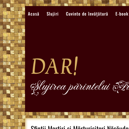
Sari
la
Acasă
Slujiri
Cuvinte de învățătură
E-book
conținut
Sfinții Martiri și Mărturisitori Năsăud