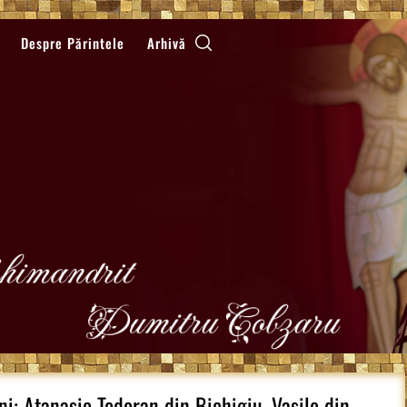
Despre Părintele
Arhivă
eni: Atanasie Todoran din Bichigiu, Vasile din