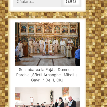
după:
Schimbarea la Față a Domnului,
Parohia „Sfintii Arhangheli Mihail si
Gavriil” Dej 1, Cluj