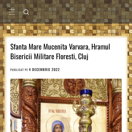
Sari
la
conținut
MENIU
PRINCIPAL
Sfanta Mare Mucenita Varvara, Hramul
Bisericii Militare Floresti, Cluj
4 DECEMBRIE 2022
PUBLICAT PE