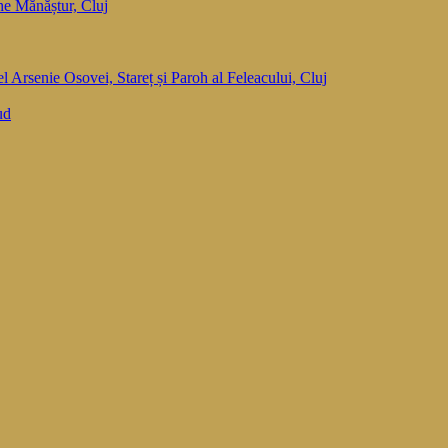
he Mănăștur, Cluj
el Arsenie Osovei, Stareț și Paroh al Feleacului, Cluj
ud