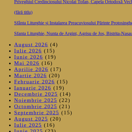
Priveghiul Credinciosului Nicolai Tofan, Capela Ortodoxă Vec
(fără titlu)
Sfânta Liturghie și Instalarea Preacuviosului Părinte Protosingh
Sfanta Liturghie, Nunta de Argint, Agrisu de Jos, Bistrita-Nasa
August 2026
(4)
Iulie 2026
(15)
Iunie 2026
(19)
Mai 2026
(16)
Aprilie 2026
(17)
Martie 2026
(20)
Februarie 2026
(15)
Ianuarie 2026
(19)
Decembrie 2025
(14)
Noiembrie 2025
(22)
Octombrie 2025
(21)
Septembrie 2025
(15)
August 2025
(20)
Iulie 2025
(16)
Iunie 2025
(23)