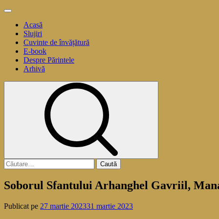
Sari
Meniu
la
principal
Acasă
conținut
Slujiri
Cuvinte de învățătură
E-book
Despre Părintele
Arhivă
Caută
după:
Soborul Sfantului Arhanghel Gavriil, Manas
Publicat pe
27 martie 2023
31 martie 2023