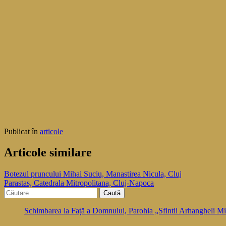
Publicat în
articole
Articole similare
Navigare
Botezul pruncului Mihai Suciu, Manastirea Nicula, Cluj
Parastas, Catedrala Mitropolitana, Cluj-Napoca
în
Caută
articole
după:
Schimbarea la Față a Domnului, Parohia „Sfintii Arhangheli Mih