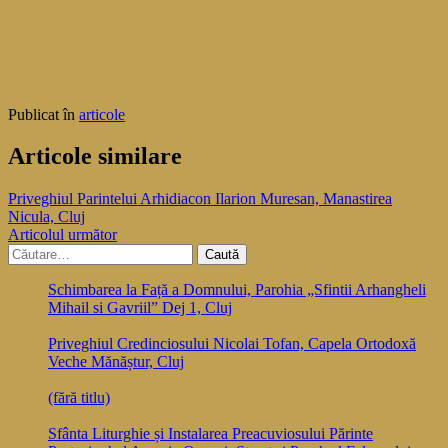
Publicat în
articole
Articole similare
Navigare
Priveghiul Parintelui Arhidiacon Ilarion Muresan, Manastirea
Nicula, Cluj
în
Articolul următor
articole
Caută
după:
Schimbarea la Față a Domnului, Parohia „Sfintii Arhangheli
Mihail si Gavriil” Dej 1, Cluj
Priveghiul Credinciosului Nicolai Tofan, Capela Ortodoxă
Veche Mănăștur, Cluj
(fără titlu)
Sfânta Liturghie și Instalarea Preacuviosului Părinte