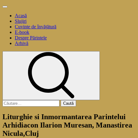
Sari
Meniu
la
principal
Acasă
conținut
Slujiri
Cuvinte de învățătură
E-book
Despre Părintele
Arhivă
Caută
după:
Liturghie si Inmormantarea Parintelui
Arhidiacon Ilarion Muresan, Manastirea
Nicula,Cluj