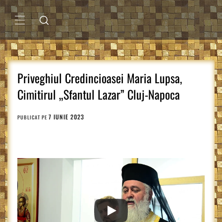
Sari
la
conținut
MENIU
PRINCIPAL
Priveghiul Credincioasei Maria Lupsa,
Cimitirul „Sfantul Lazar” Cluj-Napoca
7 IUNIE 2023
PUBLICAT PE