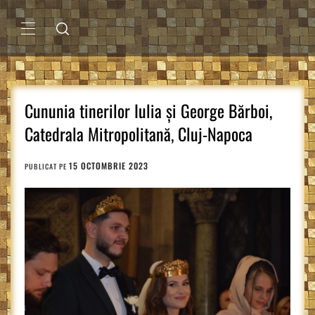
Sari
la
conținut
MENIU
PRINCIPAL
Cununia tinerilor Iulia și George Bărboi,
Catedrala Mitropolitană, Cluj-Napoca
15 OCTOMBRIE 2023
PUBLICAT PE