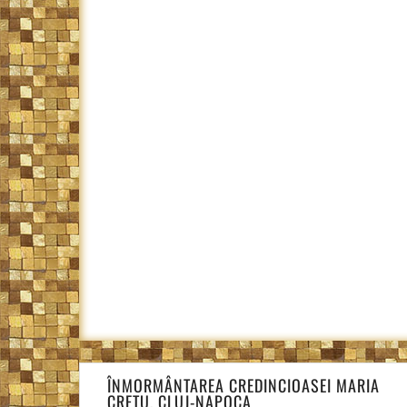
Navigare
ÎNMORMÂNTAREA CREDINCIOASEI MARIA
în
CREȚU, CLUJ-NAPOCA