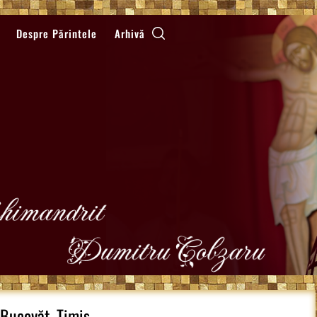
Despre Părintele
Arhivă
 Bucovăț, Timiș