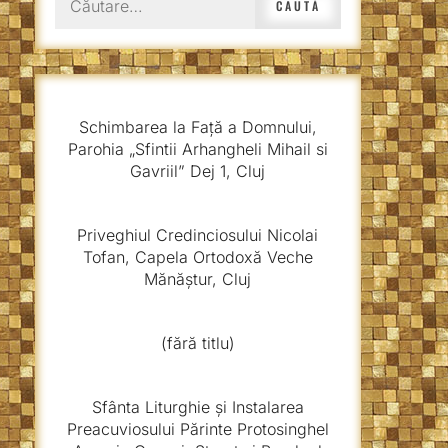
după:
Schimbarea la Față a Domnului,
Parohia „Sfintii Arhangheli Mihail si
Gavriil” Dej 1, Cluj
Priveghiul Credinciosului Nicolai
Tofan, Capela Ortodoxă Veche
Mănăștur, Cluj
(fără titlu)
Sfânta Liturghie și Instalarea
Preacuviosului Părinte Protosinghel