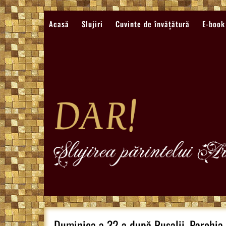
Sari
la
Acasă
Slujiri
Cuvinte de învățătură
E-book
conținut
Duminica a 32-a după Rusalii, Parohia