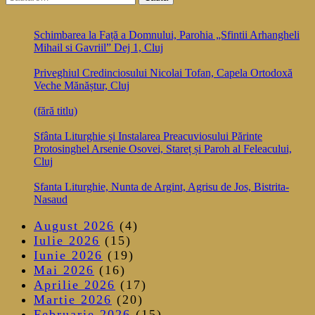
după:
Schimbarea la Față a Domnului, Parohia „Sfintii Arhangheli
Mihail si Gavriil” Dej 1, Cluj
Priveghiul Credinciosului Nicolai Tofan, Capela Ortodoxă
Veche Mănăștur, Cluj
(fără titlu)
Sfânta Liturghie și Instalarea Preacuviosului Părinte
Protosinghel Arsenie Osovei, Stareț și Paroh al Feleacului,
Cluj
Sfanta Liturghie, Nunta de Argint, Agrisu de Jos, Bistrita-
Nasaud
August 2026
(4)
Iulie 2026
(15)
Iunie 2026
(19)
Mai 2026
(16)
Aprilie 2026
(17)
Martie 2026
(20)
Februarie 2026
(15)