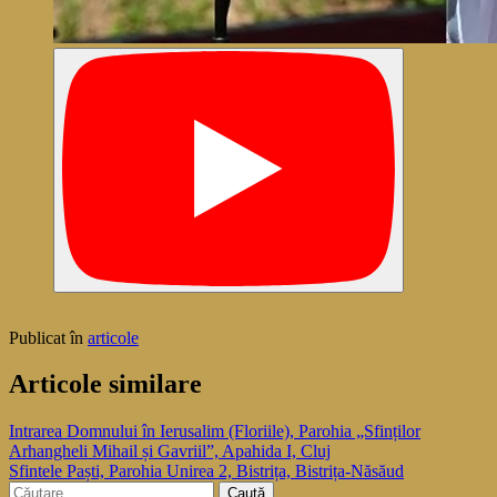
Publicat în
articole
Articole similare
Navigare
Intrarea Domnului în Ierusalim (Floriile), Parohia „Sfinților
Arhangheli Mihail și Gavriil”, Apahida I, Cluj
în
Sfintele Paști, Parohia Unirea 2, Bistrița, Bistrița-Năsăud
articole
Caută