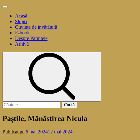
Sari
Meniu
la
principal
Acasă
conținut
Slujiri
Cuvinte de învățătură
E-book
Despre Părintele
Arhivă
Caută
după:
Paștile, Mănăstirea Nicula
Publicat pe
6 mai 2024
12 mai 2024