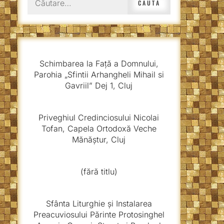
după:
Schimbarea la Față a Domnului,
Parohia „Sfintii Arhangheli Mihail si
Gavriil” Dej 1, Cluj
Priveghiul Credinciosului Nicolai
Tofan, Capela Ortodoxă Veche
Mănăștur, Cluj
(fără titlu)
Sfânta Liturghie și Instalarea
Preacuviosului Părinte Protosinghel