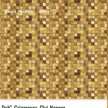
Despre Părintele
Arhivă
i Duh”, Grigorescu, Cluj-Napoca