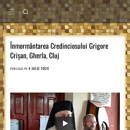
Sari
la
conținut
MENIU
PRINCIPAL
Înmormântarea Credinciosului Grigore
Crișan, Gherla, Cluj
4 IULIE 2024
PUBLICAT PE