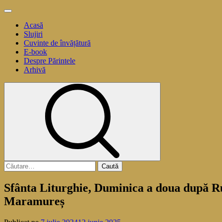
Sari
Meniu
la
principal
Acasă
conținut
Slujiri
Cuvinte de învățătură
E-book
Despre Părintele
Arhivă
Caută
după:
Sfânta Liturghie, Duminica a doua după Rus
Maramureș