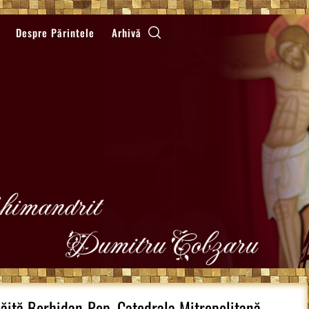
Despre Părintele
Arhivă
hăiță Borhidan-Pop, Catedrala Mitropolitană,