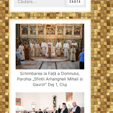
după:
Schimbarea la Față a Domnului,
Parohia „Sfintii Arhangheli Mihail si
Gavriil” Dej 1, Cluj