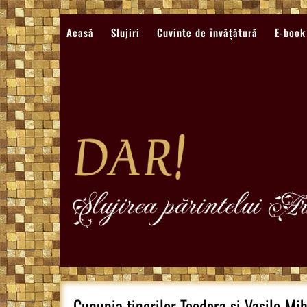
Sari
la
Acasă
Slujiri
Cuvinte de învățătură
E-book
conținut
Cununia tinerilor Teodora și Vasile-Mi