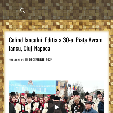
Sari
la
conținut
MENIU
PRINCIPAL
Colind Iancului, Editia a 30-a, Piaţa Avram
Iancu, Cluj-Napoca
15 DECEMBRIE 2024
PUBLICAT PE