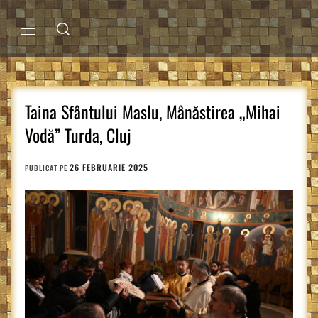
Sari
la
conținut
MENIU
PRINCIPAL
Taina Sfântului Maslu, Mânăstirea „Mihai
Vodă” Turda, Cluj
26 FEBRUARIE 2025
PUBLICAT PE