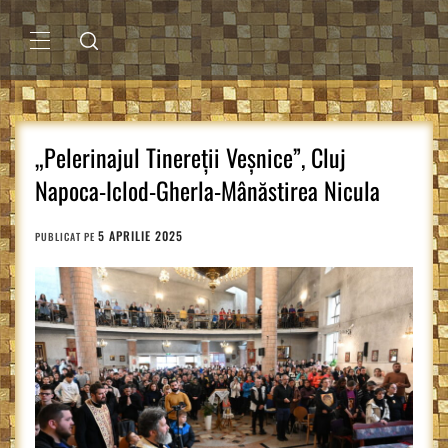
Sari
la
conținut
MENIU
PRINCIPAL
„Pelerinajul Tinereții Veșnice”, Cluj
Napoca-Iclod-Gherla-Mânăstirea Nicula
5 APRILIE 2025
PUBLICAT PE