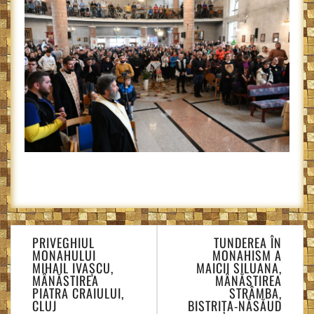
Navigare
PRIVEGHIUL
TUNDEREA ÎN
în
MONAHULUI
MONAHISM A
articole
MIHAIL IVAȘCU,
MAICII SILUANA,
MÂNĂSTIREA
MÂNĂSTIREA
PIATRA CRAIULUI,
STRÂMBA,
CLUJ
BISTRIȚA-NĂSĂUD