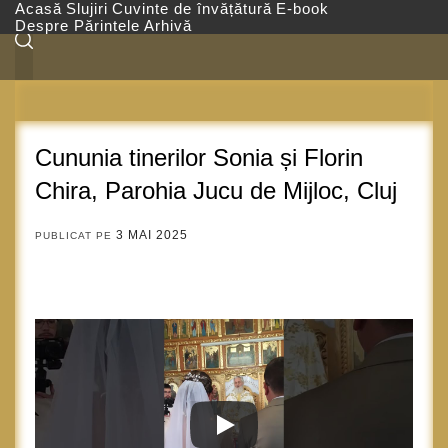
Sari
Acasă
Slujiri
Cuvinte de învățătură
E-book
la
Despre Părintele
Arhivă
conținut
Cununia tinerilor Sonia și Florin
Chira, Parohia Jucu de Mijloc, Cluj
3 MAI 2025
PUBLICAT PE