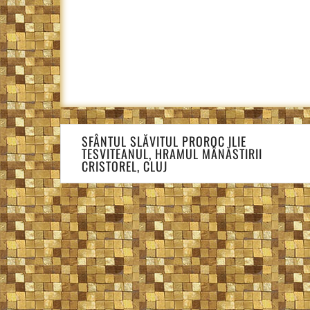
Navigare
SFÂNTUL SLĂVITUL PROROC ILIE
în
TESVITEANUL, HRAMUL MÂNĂSTIRII
articole
CRISTOREL, CLUJ