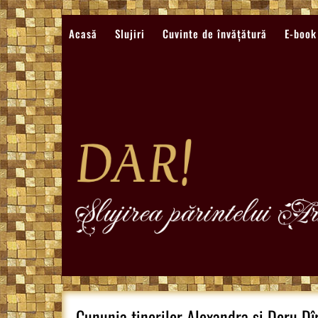
Sari
la
Acasă
Slujiri
Cuvinte de învățătură
E-book
conținut
Cununia tinerilor Alexandra și Doru Dîr