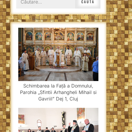
după:
Schimbarea la Față a Domnului,
Parohia „Sfintii Arhangheli Mihail si
Gavriil” Dej 1, Cluj