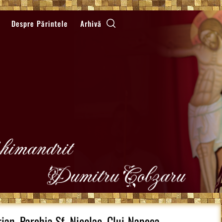
Despre Părintele
Arhivă
jan, Parohia Sf. Nicolae, Cluj-Napoca