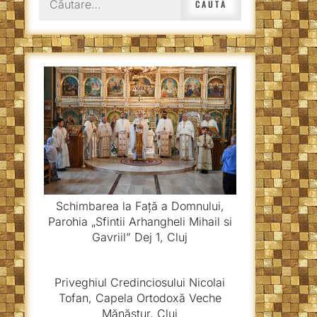
după:
Schimbarea la Față a Domnului,
Parohia „Sfintii Arhangheli Mihail si
Gavriil” Dej 1, Cluj
Priveghiul Credinciosului Nicolai
Tofan, Capela Ortodoxă Veche
Mănăștur, Cluj