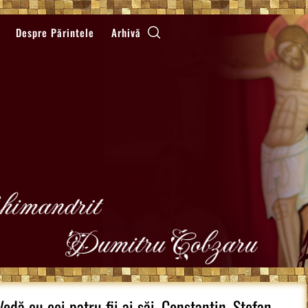
Despre Părintele
Arhivă
odă cu cei patru fii ai săi, Constantin, Ștefan,