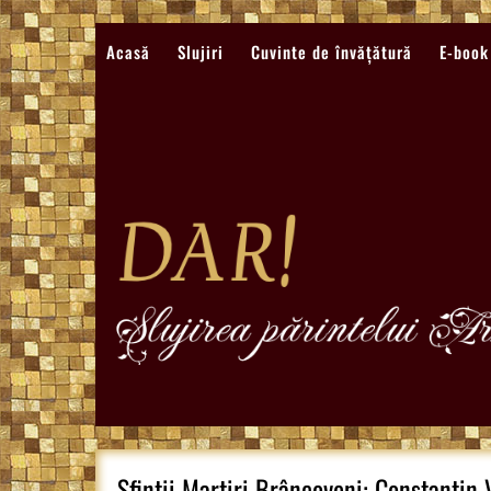
Sari
la
Acasă
Slujiri
Cuvinte de învățătură
E-book
conținut
Sfinții Martiri Brâncoveni: Constantin V