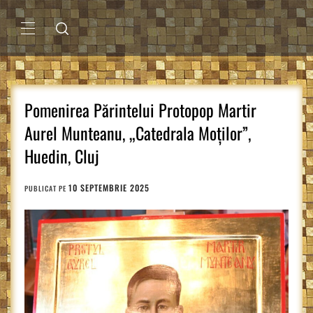
Sari
la
conținut
MENIU
PRINCIPAL
Pomenirea Părintelui Protopop Martir
Aurel Munteanu, „Catedrala Moților”,
Huedin, Cluj
10 SEPTEMBRIE 2025
PUBLICAT PE