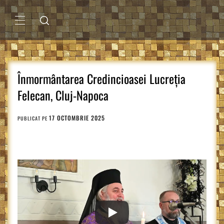
Sari
la
conținut
MENIU
PRINCIPAL
Înmormântarea Credincioasei Lucreția
Felecan, Cluj-Napoca
17 OCTOMBRIE 2025
PUBLICAT PE