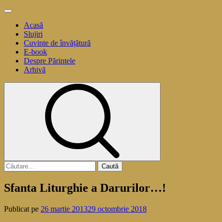
Sari
Meniu
la
principal
Acasă
conținut
Slujiri
Cuvinte de învățătură
E-book
Despre Părintele
Arhivă
Caută
după:
Sfanta Liturghie a Darurilor…!
Publicat pe
26 martie 2013
29 octombrie 2018