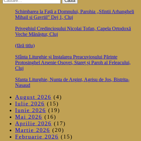
articole
după:
Schimbarea la Față a Domnului, Parohia „Sfintii Arhangheli
Mihail si Gavriil” Dej 1, Cluj
Priveghiul Credinciosului Nicolai Tofan, Capela Ortodoxă
Veche Mănăștur, Cluj
(fără titlu)
Sfânta Liturghie și Instalarea Preacuviosului Părinte
Protosinghel Arsenie Osovei, Stareț și Paroh al Feleacului,
Cluj
Sfanta Liturghie, Nunta de Argint, Agrisu de Jos, Bistrita-
Nasaud
August 2026
(4)
Iulie 2026
(15)
Iunie 2026
(19)
Mai 2026
(16)
Aprilie 2026
(17)
Martie 2026
(20)
Februarie 2026
(15)