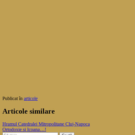
Publicat în
articole
Articole similare
Navigare
Hramul Catedralei Mitropolitane Cluj-Napoca
Ortodoxie si Icoana…!
în
Caută