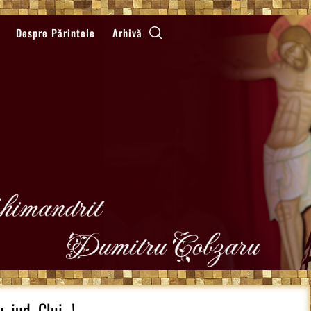
Despre Părintele
Arhivă
, jud. Cluj…!