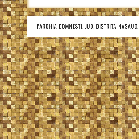
Navigare
în
PAROHIA DOMNESTI, JUD. BISTRITA-NASAUD
articole