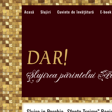
Sari
la
Acasă
Slujiri
Cuvinte de învățătură
E-book
conținut
Slujre in Parohia „Sfanta Treime” Baciu