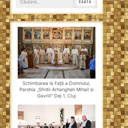
după:
Schimbarea la Față a Domnului,
Parohia „Sfintii Arhangheli Mihail si
Gavriil” Dej 1, Cluj