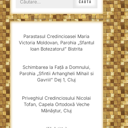
după:
Parastasul Credincioasei Maria
Victoria Moldovan, Parohia „Sfantul
Ioan Botezatorul” Bistrita
Schimbarea la Față a Domnului,
Parohia „Sfintii Arhangheli Mihail si
Gavriil” Dej 1, Cluj
Priveghiul Credinciosului Nicolai
Tofan, Capela Ortodoxă Veche
Mănăștur, Cluj