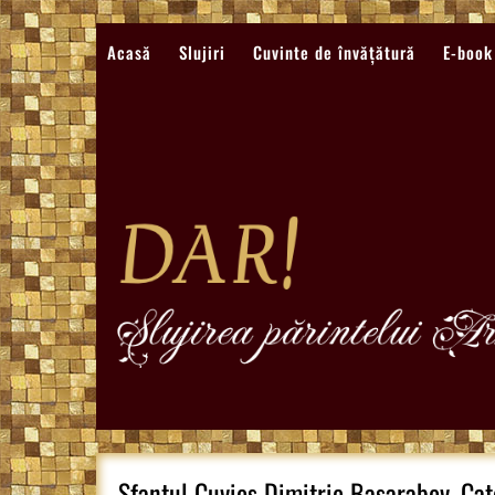
Sari
la
Acasă
Slujiri
Cuvinte de învățătură
E-book
conținut
Sfantul Cuvios Dimitrie Basarabov, Ca