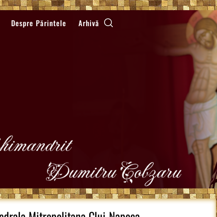
Despre Părintele
Arhivă
tedrala Mitropolitana Cluj-Napoca