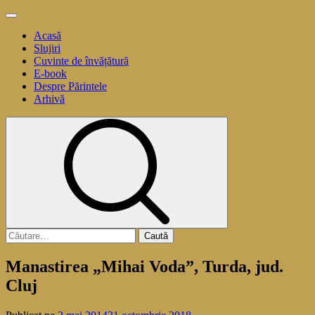
Sari
Meniu
la
principal
Acasă
conținut
Slujiri
Cuvinte de învățătură
E-book
Despre Părintele
Arhivă
Caută
după:
Manastirea „Mihai Voda”, Turda, jud.
Cluj