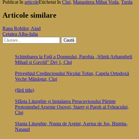
Publicat în
articole
Etichetat în
Cluj
,
Manastirea Mihai Voda
,
Turda
Articole similare
Navigare
Rapa Robilor, Aiud
Cetatea Alba-Iulia
în
Caută
articole
după:
Schimbarea la Față a Domnului, Parohia „Sfintii Arhangheli
Mihail si Gavriil” Dej 1, Cluj
Priveghiul Credinciosului Nicolai Tofan, Capela Ortodoxă
Veche Mănăștur, Cluj
(fără titlu)
Sfânta Liturghie și Instalarea Preacuviosului Părinte
Protosinghel Arsenie Osovei, Stareț și Paroh al Feleacului,
Cluj
Sfanta Liturghie, Nunta de Argint, Agrisu de Jos, Bistrita-
Nasaud