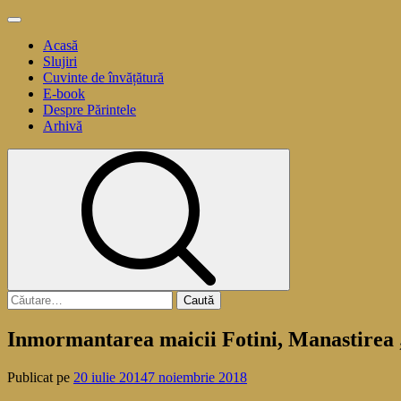
Sari
Meniu
la
principal
Acasă
conținut
Slujiri
Cuvinte de învățătură
E-book
Despre Părintele
Arhivă
Caută
după:
Inmormantarea maicii Fotini, Manastirea „S
Publicat pe
20 iulie 2014
7 noiembrie 2018