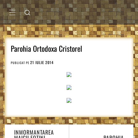
Sari
la
conținut
MENIU
PRINCIPAL
Parohia Ortodoxa Cristorel
21 IULIE 2014
PUBLICAT PE
Navigare
INMORMANTAREA
în
MAICII FOTINI,
PAROHIA