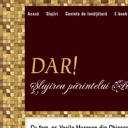
Sari
la
Acasă
Slujiri
Cuvinte de învățătură
E-book
conținut
Cu fam. pr. Vasile Muresan din Chicago