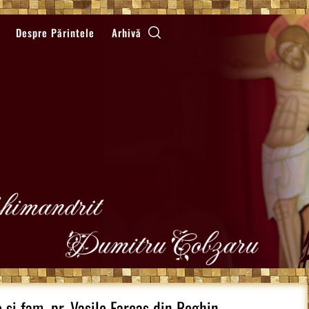
Despre Părintele
Arhivă
 si fam. pr. Vasile Farcas din Reghin