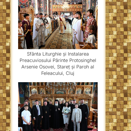
Sfânta Liturghie și Instalarea
Preacuviosului Părinte Protosinghel
Arsenie Osovei, Stareț și Paroh al
Feleacului, Cluj